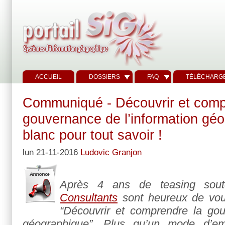
ACCUEIL
DOSSIERS
FAQ
TÉLÉCHARG
Communiqué - Découvrir et comp
gouvernance de l’information géog
blanc pour tout savoir !
lun 21-11-2016
Ludovic Granjon
Après 4 ans de teasing sou
Consultants
sont heureux de vous
“Découvrir et comprendre la gou
géographique”. Plus qu’un mode d’em