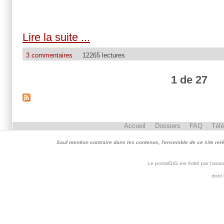
Lire la suite ...
3 commentaires
12265 lectures
1 de 27
Accueil
Dossiers
FAQ
Tél
Sauf mention contraire dans les contenus, l'ensemble de ce site relève 
Le portailSIG est édité par l'as
dont 