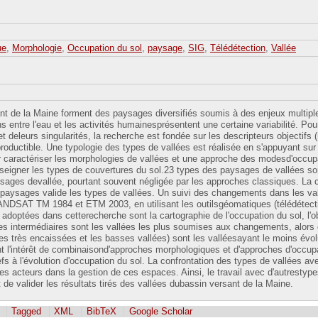
ue
,
Morphologie
,
Occupation du sol
,
paysage
,
SIG
,
Télédétection
,
Vallée
nt de la Maine forment des paysages diversifiés soumis à des enjeux multiples
s entre l'eau et les activités humainesprésentent une certaine variabilité. P
et deleurs singularités, la recherche est fondée sur les descripteurs objectifs (
productible. Une typologie des types de vallées est réalisée en s'appuyant s
 caractériser les morphologies de vallées et une approche des modesd'occupa
gner les types de couvertures du sol.23 types des paysages de vallées sont 
ysages devallée, pourtant souvent négligée par les approches classiques. La c
 paysages valide les types de vallées. Un suivi des changements dans les va
ANDSAT TM 1984 et ETM 2003, en utilisant les outilsgéomatiques (télédétecti
doptées dans cetterecherche sont la cartographie de l'occupation du sol, l'obt
 intermédiaires sont les vallées les plus soumises aux changements, alors q
es très encaissées et les basses vallées) sont les valléesayant le moins év
t l'intérêt de combinaisond'approches morphologiques et d'approches d'occupa
iefs à l'évolution d'occupation du sol. La confrontation des types de vallées 
des acteurs dans la gestion de ces espaces. Ainsi, le travail avec d'autresty
 de valider les résultats tirés des vallées dubassin versant de la Maine.
Tagged
XML
BibTeX
Google Scholar