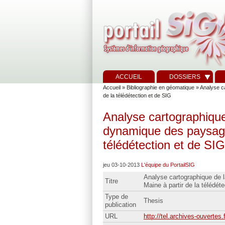
ACCUEIL
DOSSIERS
Accueil
»
Bibliographie en géomatique
» Analyse ca
de la télédétection et de SIG
Analyse cartographique
dynamique des paysages
télédétection et de SIG
jeu 03-10-2013
L'équipe du PortailSIG
Analyse cartographique de l
Titre
Maine à partir de la télédét
Type de
Thesis
publication
URL
http://tel.archives-ouvertes.