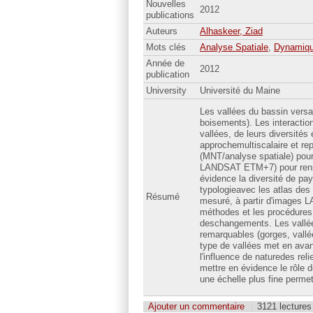
Nouvelles
2012
publications
Auteurs
Alhaskeer, Ziad
Mots clés
Analyse Spatiale
,
Dynamiq
Année de
2012
publication
University
Université du Maine
Les vallées du bassin versa
boisements). Les interaction
vallées, de leurs diversités 
approchemultiscalaire et re
(MNT/analyse spatiale) pour
LANDSAT ETM+7) pour rensei
évidence la diversité de pa
typologieavec les atlas des
Résumé
mesuré, à partir d'images L
méthodes et les procédures a
deschangements. Les vallées
remarquables (gorges, vallé
type de vallées met en avan
l'influence de naturedes rel
mettre en évidence le rôle 
une échelle plus fine permet
Ajouter un commentaire
3121 lectures