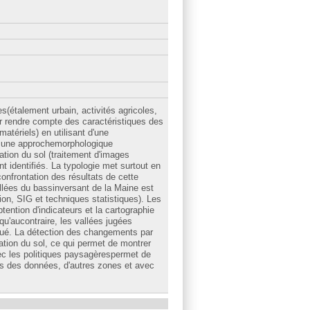
(étalement urbain, activités agricoles,
our rendre compte des caractéristiques des
matériels) en utilisant d'une
ur une approchemorphologique
tion du sol (traitement d'images
identifiés. La typologie met surtout en
onfrontation des résultats de cette
llées du bassinversant de la Maine est
on, SIG et techniques statistiques). Les
ention d'indicateurs et la cartographie
u'aucontraire, les vallées jugées
olué. La détection des changements par
tion du sol, ce qui permet de montrer
avec les politiques paysagèrespermet de
pes des données, d'autres zones et avec