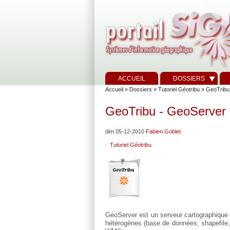
ACCUEIL
DOSSIERS
Accueil
»
Dossiers
»
Tutoriel Géotribu
» GeoTribu 
GeoTribu - GeoServer :
dim 05-12-2010
Fabien Goblet
Tutoriel Géotribu
GeoServer est un serveur cartographique
hétérogènes (base de données, shapefile, 