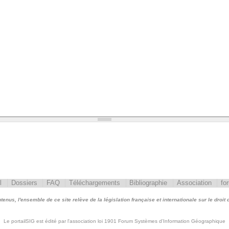
l
Dossiers
FAQ
Téléchargements
Bibliographie
Association
fo
nus, l'ensemble de ce site relève de la législation française et internationale sur le droit d'
Le portailSIG est édité par l'association loi 1901 Forum Systèmes d'Information Géographique