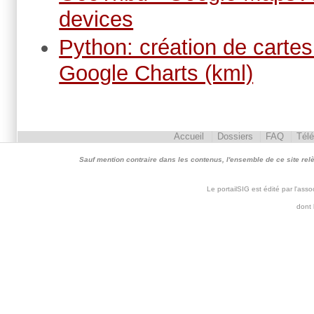
devices
Python: création de cart
Google Charts (kml)
Accueil
Dossiers
FAQ
Tél
Sauf mention contraire dans les contenus, l'ensemble de ce site relève 
Le portailSIG est édité par l'as
dont 