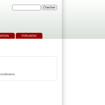
IATION
FORUMSIG
nsidération.