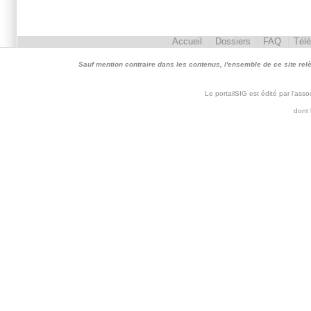
Accueil
Dossiers
FAQ
Tél
Sauf mention contraire dans les contenus, l'ensemble de ce site relève 
Le portailSIG est édité par l'as
dont 