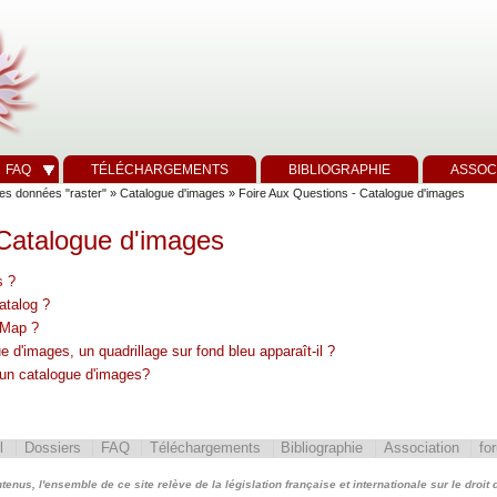
FAQ
TÉLÉCHARGEMENTS
BIBLIOGRAPHIE
ASSOC
es données "raster"
»
Catalogue d'images
» Foire Aux Questions - Catalogue d'images
 Catalogue d'images
s ?
atalog ?
cMap ?
 d'images, un quadrillage sur fond bleu apparaît-il ?
un catalogue d'images?
l
Dossiers
FAQ
Téléchargements
Bibliographie
Association
fo
nus, l'ensemble de ce site relève de la législation française et internationale sur le droit d'