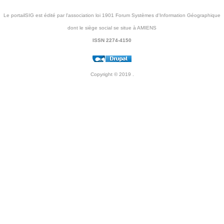
Le portailSIG est édité par l'association loi 1901 Forum Systèmes d'Information Géographique
dont le siège social se situe à AMIENS
ISSN 2274-4150
Copyright © 2019
.