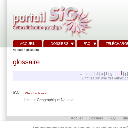
ACCUEIL
DOSSIERS
FAQ
TÉLÉCHARG
Accueil
» glossaire
glossaire
I
a | b | c | d | e | f | g | h |
| j 
Cliquez sur une des lettres p
IGN
Chercher le mot
Institut Géographique National
Accueil
Dossiers
FAQ
Tél
Sauf mention contraire dans les contenus, l'ensemble de ce site relève 